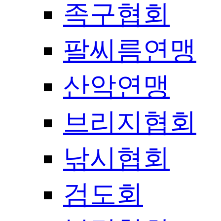
족구협회
팔씨름연맹
산악연맹
브리지협회
낚시협회
검도회