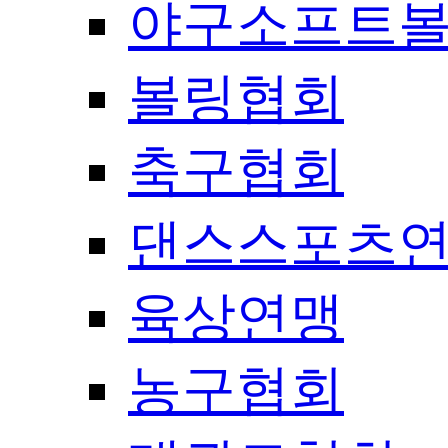
야구소프트
볼링협회
축구협회
댄스스포츠
육상연맹
농구협회