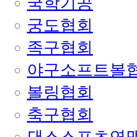
국학기공
궁도협회
족구협회
야구소프트볼
볼링협회
축구협회