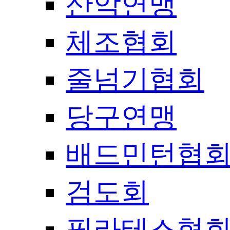
산악연맹
체조협회
줄넘기협회
당구연맹
배드민턴협
검도회
필라테스협