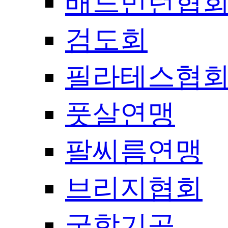
배드민턴협
검도회
필라테스협
풋살연맹
팔씨름연맹
브리지협회
국학기공