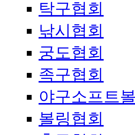
탁구협회
낚시협회
궁도협회
족구협회
야구소프트
볼링협회