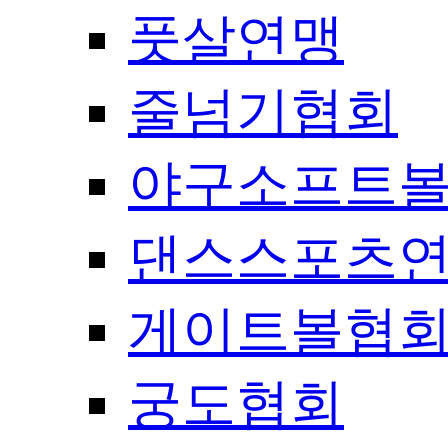
풋살연맹
줄넘기협회
야구소프트
댄스스포츠
게이트볼협
궁도협회