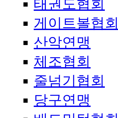
태권도협회
게이트볼협
산악연맹
체조협회
줄넘기협회
당구연맹