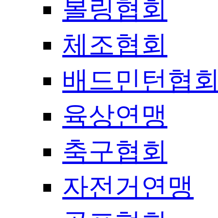
볼링협회
체조협회
배드민턴협
육상연맹
축구협회
자전거연맹