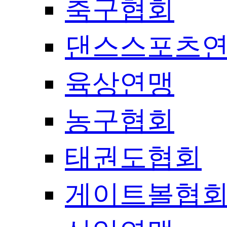
축구협회
댄스스포츠
육상연맹
농구협회
태권도협회
게이트볼협