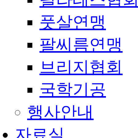
풋살연맹
팔씨름연맹
브리지협회
국학기공
행사안내
자료실