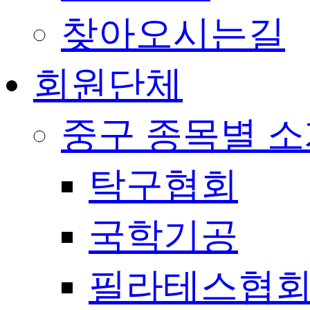
찾아오시는길
회원단체
중구 종목별 
탁구협회
국학기공
필라테스협