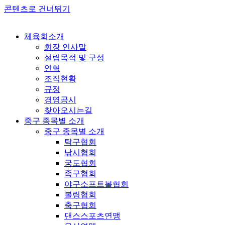
콘텐츠로 건너뛰기
체육회소개
회장 인사말
설립목적 및 구성
연혁
조직현황
규정
경영공시
찾아오시는길
중구 종목별 소개
중구 종목별 소개
탁구협회
낚시협회
궁도협회
족구협회
야구소프트볼협회
볼링협회
축구협회
댄스스포츠연맹