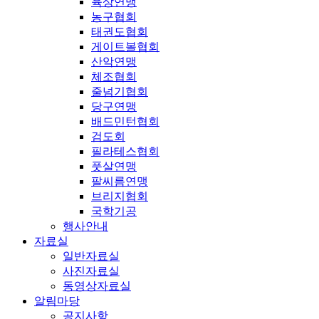
육상연맹
농구협회
태권도협회
게이트볼협회
산악연맹
체조협회
줄넘기협회
당구연맹
배드민턴협회
검도회
필라테스협회
풋살연맹
팔씨름연맹
브리지협회
국학기공
행사안내
자료실
일반자료실
사진자료실
동영상자료실
알림마당
공지사항