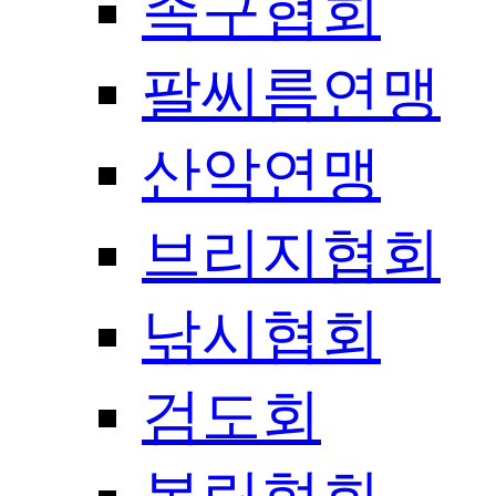
족구협회
팔씨름연맹
산악연맹
브리지협회
낚시협회
검도회