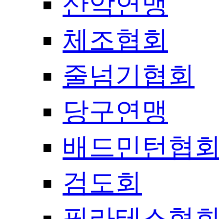
산악연맹
체조협회
줄넘기협회
당구연맹
배드민턴협
검도회
필라테스협