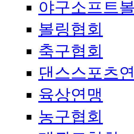
야구소프트
볼링협회
축구협회
댄스스포츠
육상연맹
농구협회