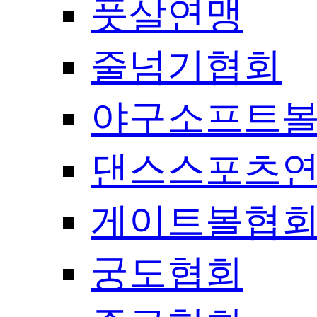
풋살연맹
줄넘기협회
야구소프트
댄스스포츠
게이트볼협
궁도협회