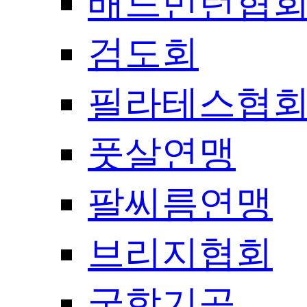
배드민턴협
검도회
필라테스협
풋살연맹
팔씨름연맹
브리지협회
국학기공