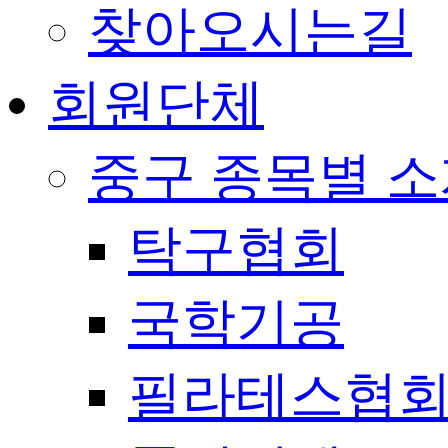
찾아오시는길
회원단체
중구 종목별 
탁구협회
국학기공
필라테스협