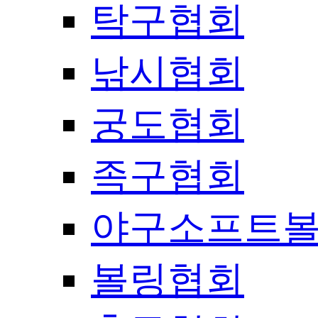
탁구협회
낚시협회
궁도협회
족구협회
야구소프트
볼링협회