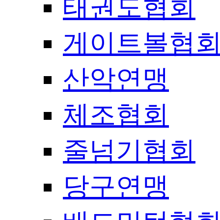
태권도협회
게이트볼협
산악연맹
체조협회
줄넘기협회
당구연맹