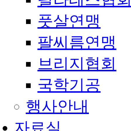
풋살연맹
팔씨름연맹
브리지협회
국학기공
행사안내
자료실