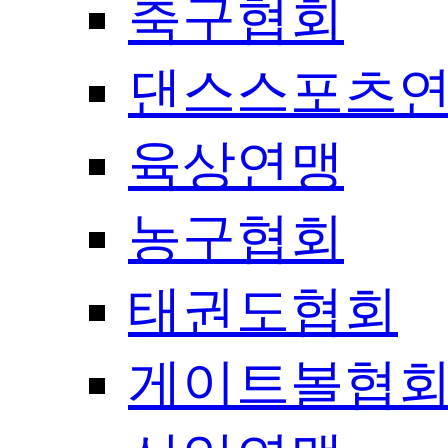
축구협회
댄스스포츠
육상연맹
농구협회
태권도협회
게이트볼협