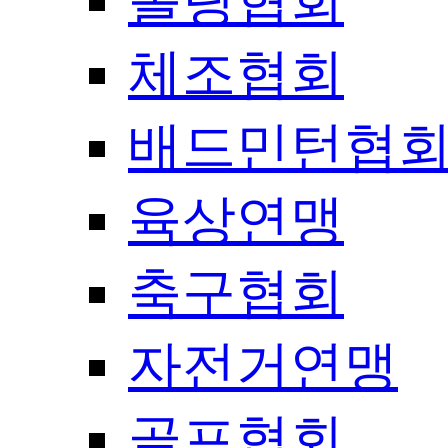
볼링협회
체조협회
배드민턴협
육상연맹
축구협회
자전거연맹
골프협회