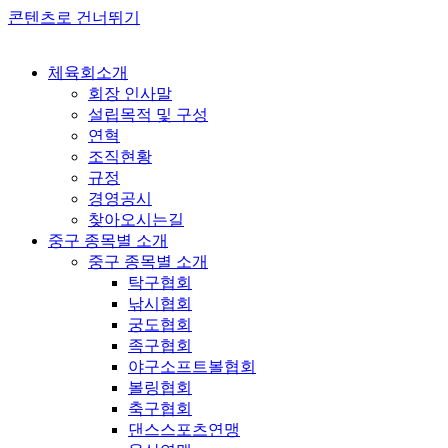
콘텐츠로 건너뛰기
체육회소개
회장 인사말
설립목적 및 구성
연혁
조직현황
규정
경영공시
찾아오시는길
중구 종목별 소개
중구 종목별 소개
탁구협회
낚시협회
궁도협회
족구협회
야구소프트볼협회
볼링협회
축구협회
댄스스포츠연맹