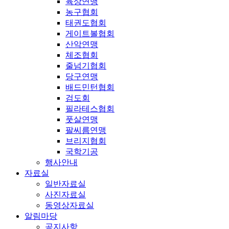
육상연맹
농구협회
태권도협회
게이트볼협회
산악연맹
체조협회
줄넘기협회
당구연맹
배드민턴협회
검도회
필라테스협회
풋살연맹
팔씨름연맹
브리지협회
국학기공
행사안내
자료실
일반자료실
사진자료실
동영상자료실
알림마당
공지사항