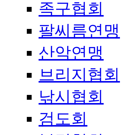
족구협회
팔씨름연맹
산악연맹
브리지협회
낚시협회
검도회