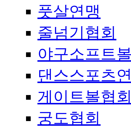
풋살연맹
줄넘기협회
야구소프트
댄스스포츠
게이트볼협
궁도협회