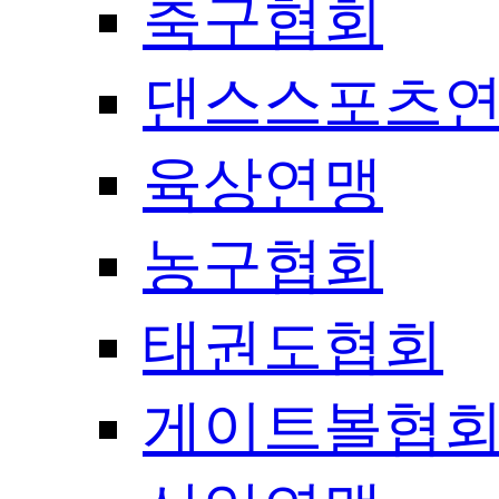
축구협회
댄스스포츠
육상연맹
농구협회
태권도협회
게이트볼협