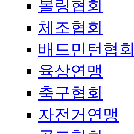
볼링협회
체조협회
배드민턴협
육상연맹
축구협회
자전거연맹