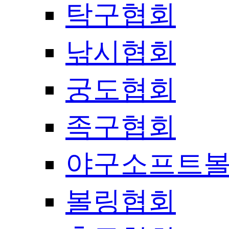
탁구협회
낚시협회
궁도협회
족구협회
야구소프트
볼링협회