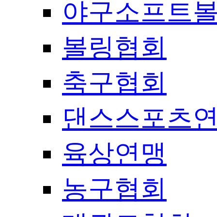
야구소프트
볼링협회
축구협회
댄스스포츠
육상연맹
농구협회