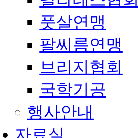
풋살연맹
팔씨름연맹
브리지협회
국학기공
행사안내
자료실