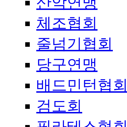
산악연맹
체조협회
줄넘기협회
당구연맹
배드민턴협
검도회
필라테스협