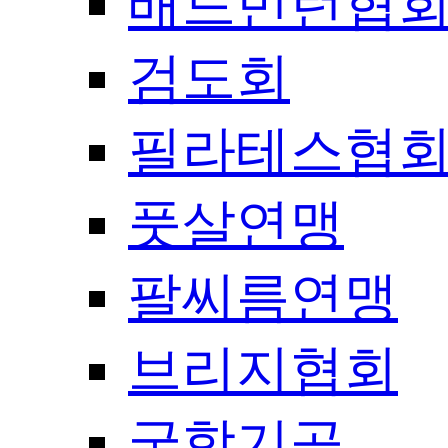
배드민턴협
검도회
필라테스협
풋살연맹
팔씨름연맹
브리지협회
국학기공