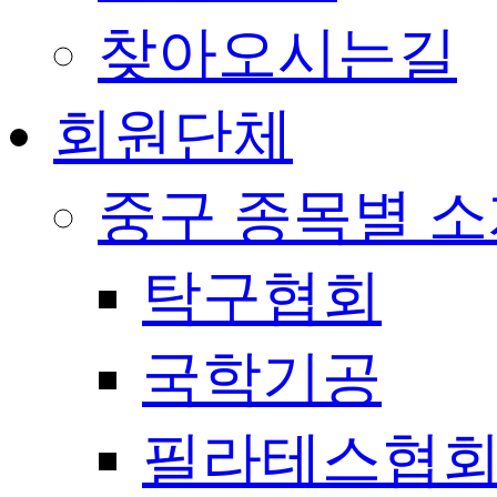
찾아오시는길
회원단체
중구 종목별 
탁구협회
국학기공
필라테스협