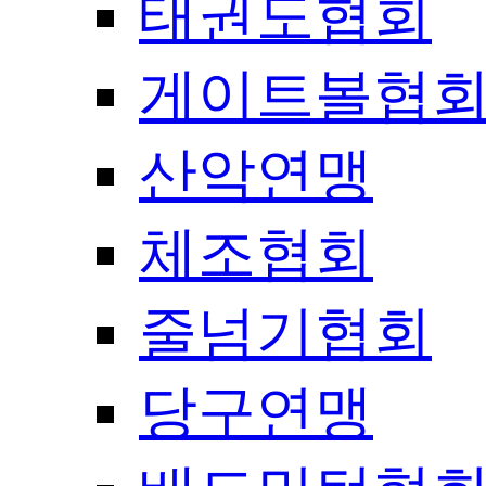
태권도협회
게이트볼협
산악연맹
체조협회
줄넘기협회
당구연맹