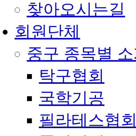
찾아오시는길
회원단체
중구 종목별 
탁구협회
국학기공
필라테스협