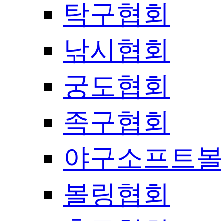
탁구협회
낚시협회
궁도협회
족구협회
야구소프트
볼링협회