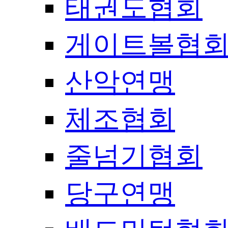
태권도협회
게이트볼협
산악연맹
체조협회
줄넘기협회
당구연맹