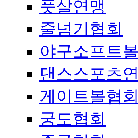
풋살연맹
줄넘기협회
야구소프트
댄스스포츠
게이트볼협
궁도협회