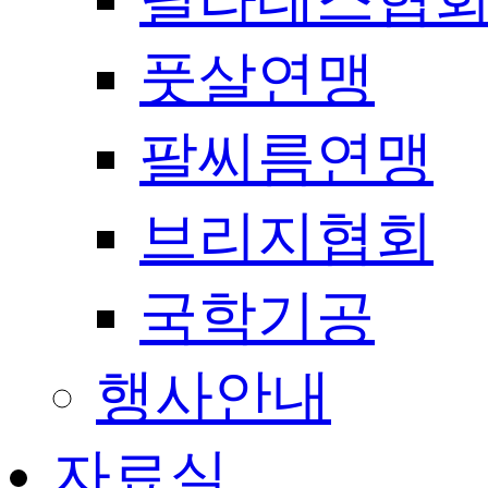
풋살연맹
팔씨름연맹
브리지협회
국학기공
행사안내
자료실