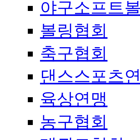
야구소프트
볼링협회
축구협회
댄스스포츠
육상연맹
농구협회