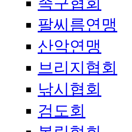
족구협회
팔씨름연맹
산악연맹
브리지협회
낚시협회
검도회