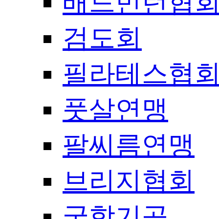
배드민턴협
검도회
필라테스협
풋살연맹
팔씨름연맹
브리지협회
국학기공