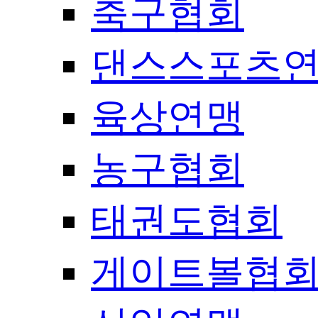
축구협회
댄스스포츠
육상연맹
농구협회
태권도협회
게이트볼협