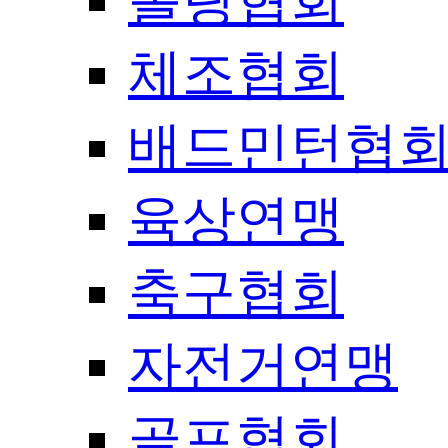
볼링협회
체조협회
배드민턴협
육상연맹
축구협회
자전거연맹
골프협회