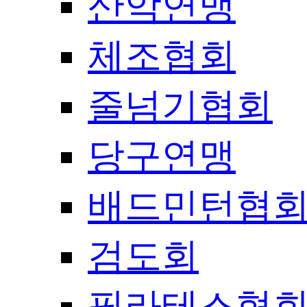
산악연맹
체조협회
줄넘기협회
당구연맹
배드민턴협
검도회
필라테스협