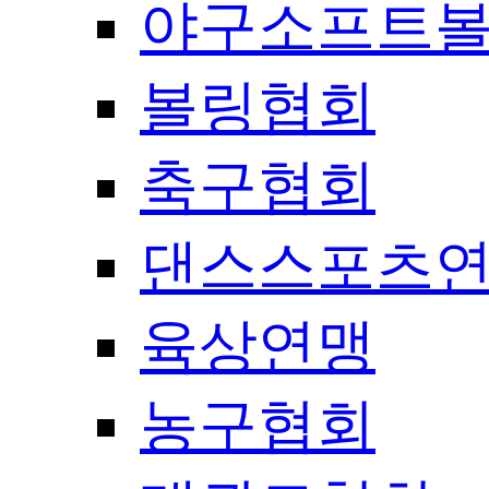
야구소프트
볼링협회
축구협회
댄스스포츠
육상연맹
농구협회