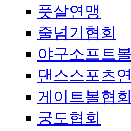
풋살연맹
줄넘기협회
야구소프트
댄스스포츠
게이트볼협
궁도협회