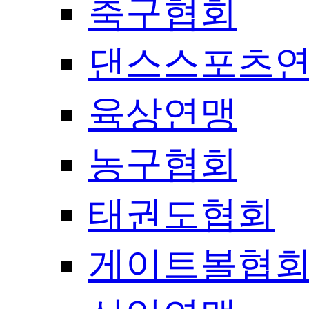
축구협회
댄스스포츠
육상연맹
농구협회
태권도협회
게이트볼협