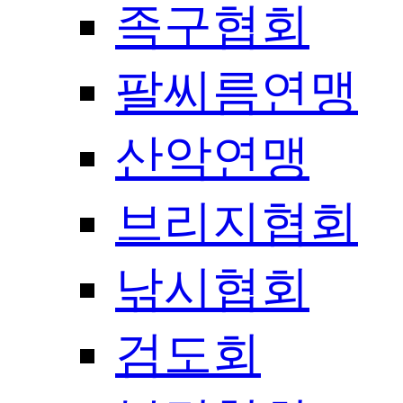
족구협회
팔씨름연맹
산악연맹
브리지협회
낚시협회
검도회