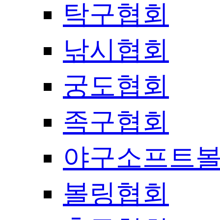
탁구협회
낚시협회
궁도협회
족구협회
야구소프트
볼링협회