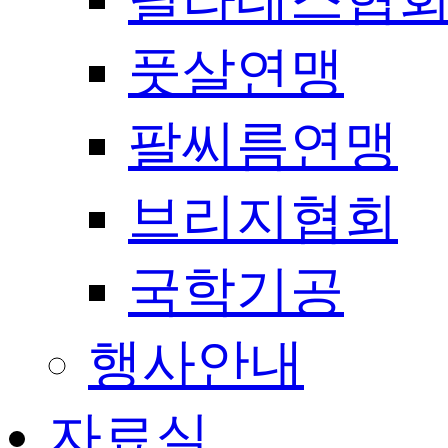
풋살연맹
팔씨름연맹
브리지협회
국학기공
행사안내
자료실