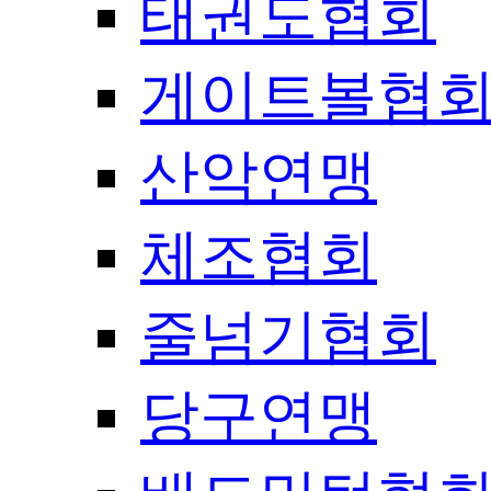
태권도협회
게이트볼협
산악연맹
체조협회
줄넘기협회
당구연맹