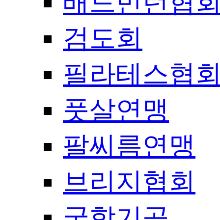
배드민턴협
검도회
필라테스협
풋살연맹
팔씨름연맹
브리지협회
국학기공