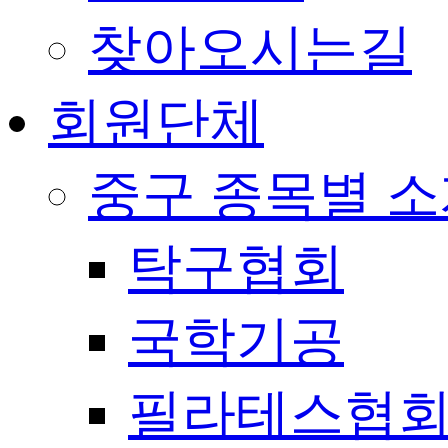
찾아오시는길
회원단체
중구 종목별 
탁구협회
국학기공
필라테스협