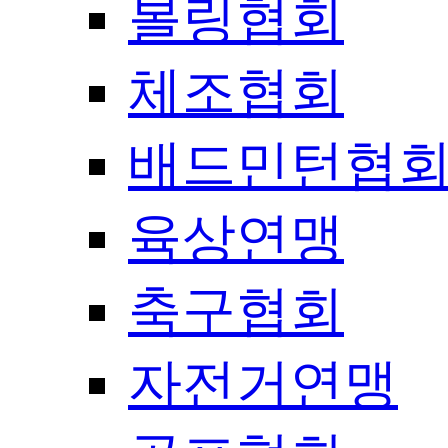
볼링협회
체조협회
배드민턴협
육상연맹
축구협회
자전거연맹