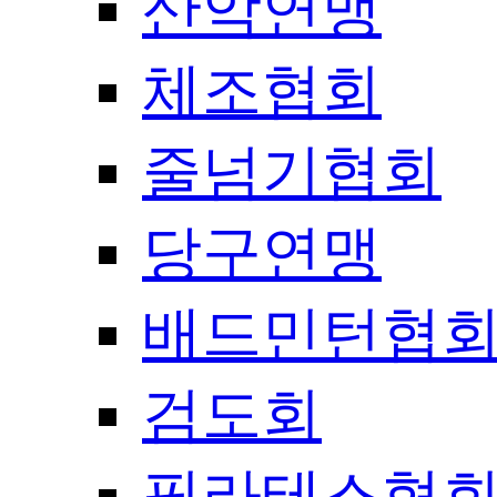
산악연맹
체조협회
줄넘기협회
당구연맹
배드민턴협
검도회
필라테스협