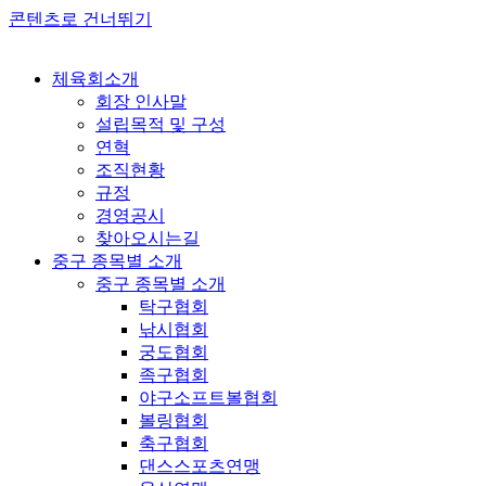
콘텐츠로 건너뛰기
체육회소개
회장 인사말
설립목적 및 구성
연혁
조직현황
규정
경영공시
찾아오시는길
중구 종목별 소개
중구 종목별 소개
탁구협회
낚시협회
궁도협회
족구협회
야구소프트볼협회
볼링협회
축구협회
댄스스포츠연맹