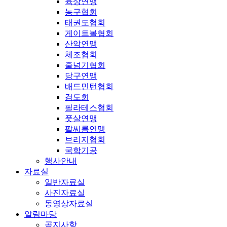
육상연맹
농구협회
태권도협회
게이트볼협회
산악연맹
체조협회
줄넘기협회
당구연맹
배드민턴협회
검도회
필라테스협회
풋살연맹
팔씨름연맹
브리지협회
국학기공
행사안내
자료실
일반자료실
사진자료실
동영상자료실
알림마당
공지사항