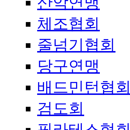
산악연맹
체조협회
줄넘기협회
당구연맹
배드민턴협
검도회
필라테스협