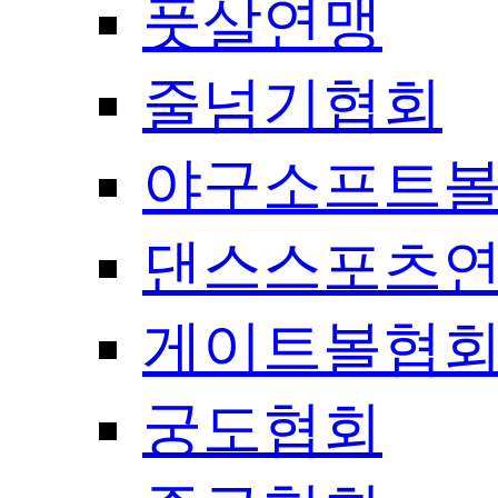
풋살연맹
줄넘기협회
야구소프트
댄스스포츠
게이트볼협
궁도협회