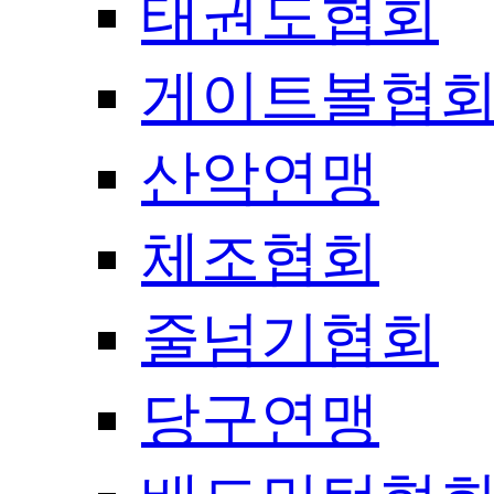
태권도협회
게이트볼협
산악연맹
체조협회
줄넘기협회
당구연맹