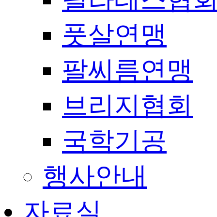
풋살연맹
팔씨름연맹
브리지협회
국학기공
행사안내
자료실