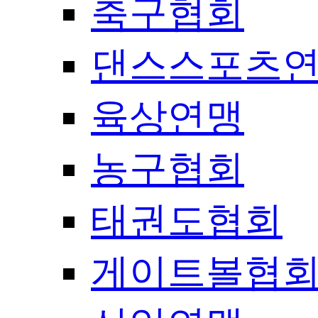
축구협회
댄스스포츠
육상연맹
농구협회
태권도협회
게이트볼협