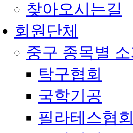
찾아오시는길
회원단체
중구 종목별 
탁구협회
국학기공
필라테스협