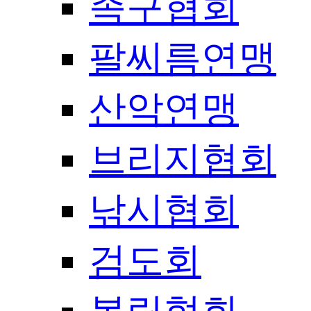
족구협회
팔씨름연맹
산악연맹
브리지협회
낚시협회
검도회