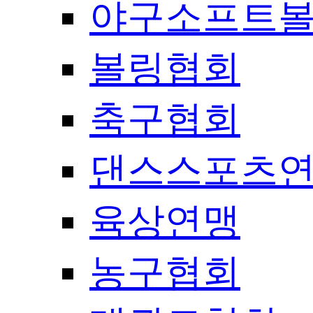
야구소프트
볼링협회
축구협회
댄스스포츠
육상연맹
농구협회