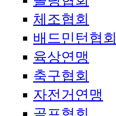
볼링협회
체조협회
배드민턴협
육상연맹
축구협회
자전거연맹
골프협회