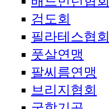
배드민턴협
검도회
필라테스협
풋살연맹
팔씨름연맹
브리지협회
국학기공