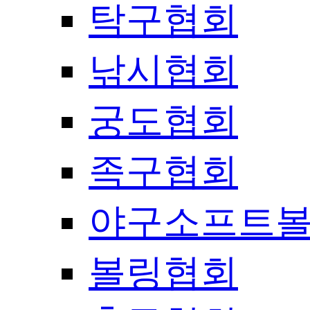
탁구협회
낚시협회
궁도협회
족구협회
야구소프트
볼링협회