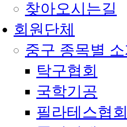
찾아오시는길
회원단체
중구 종목별 
탁구협회
국학기공
필라테스협