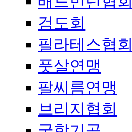
배드민턴협
검도회
필라테스협
풋살연맹
팔씨름연맹
브리지협회
국학기공