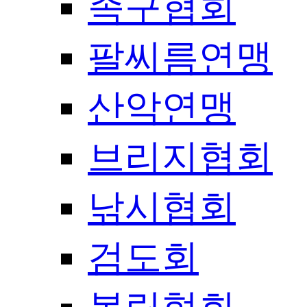
족구협회
팔씨름연맹
산악연맹
브리지협회
낚시협회
검도회