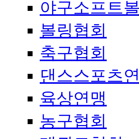
야구소프트
볼링협회
축구협회
댄스스포츠
육상연맹
농구협회