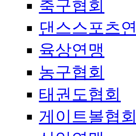
축구협회
댄스스포츠
육상연맹
농구협회
태권도협회
게이트볼협