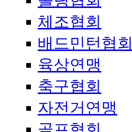
볼링협회
체조협회
배드민턴협
육상연맹
축구협회
자전거연맹
골프협회