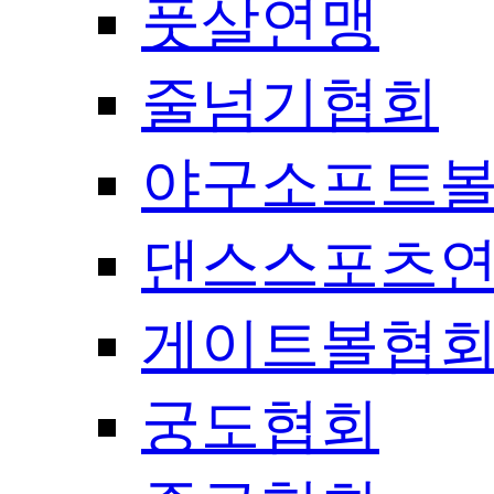
풋살연맹
줄넘기협회
야구소프트
댄스스포츠
게이트볼협
궁도협회