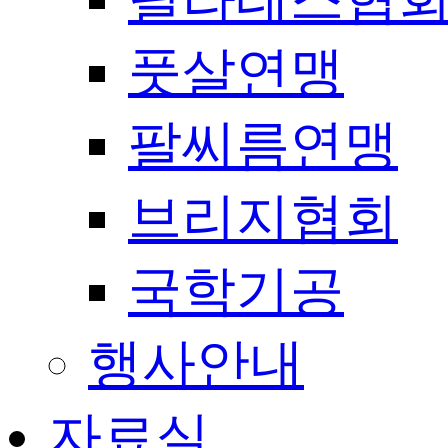
풋살연맹
팔씨름연맹
브리지협회
국학기공
행사안내
자료실