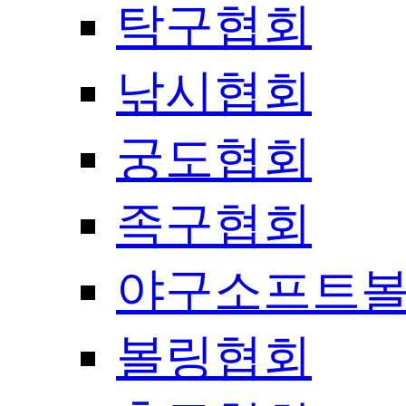
탁구협회
낚시협회
궁도협회
족구협회
야구소프트
볼링협회