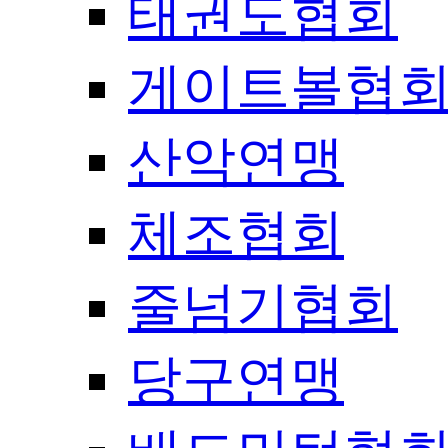
태권도협회
게이트볼협
산악연맹
체조협회
줄넘기협회
당구연맹