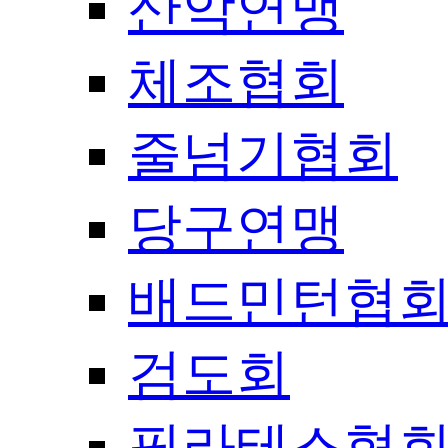
산악연맹
체조협회
줄넘기협회
당구연맹
배드민턴협
검도회
필라테스협