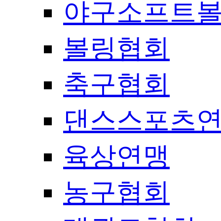
야구소프트
볼링협회
축구협회
댄스스포츠
육상연맹
농구협회