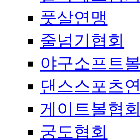
풋살연맹
줄넘기협회
야구소프트
댄스스포츠
게이트볼협
궁도협회