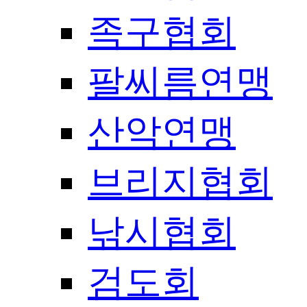
족구협회
팔씨름연맹
산악연맹
브리지협회
낚시협회
검도회