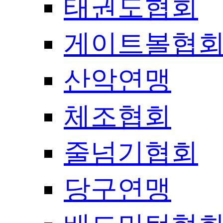
태권도협회
게이트볼협
산악연맹
체조협회
줄넘기협회
당구연맹