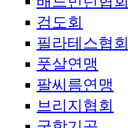
배드민턴협
검도회
필라테스협
풋살연맹
팔씨름연맹
브리지협회
국학기공