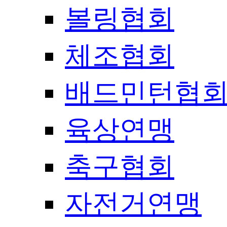
볼링협회
체조협회
배드민턴협
육상연맹
축구협회
자전거연맹