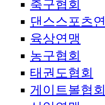
축구협회
댄스스포츠
육상연맹
농구협회
태권도협회
게이트볼협