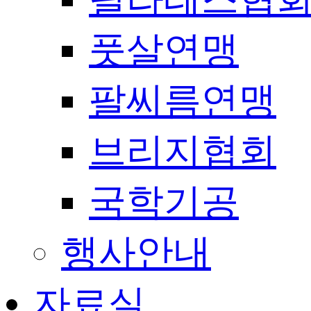
풋살연맹
팔씨름연맹
브리지협회
국학기공
행사안내
자료실