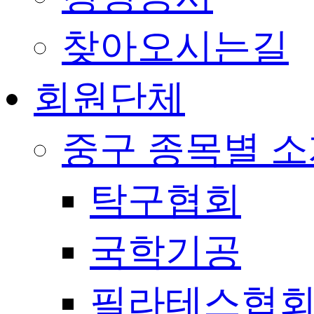
찾아오시는길
회원단체
중구 종목별 
탁구협회
국학기공
필라테스협