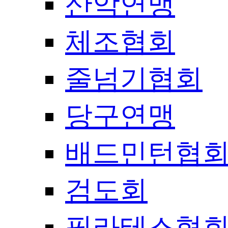
산악연맹
체조협회
줄넘기협회
당구연맹
배드민턴협
검도회
필라테스협