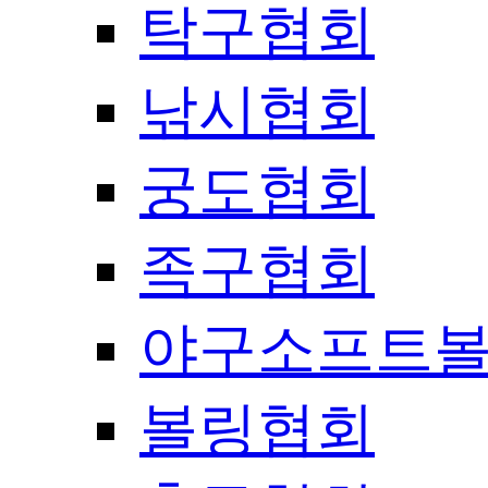
탁구협회
낚시협회
궁도협회
족구협회
야구소프트
볼링협회