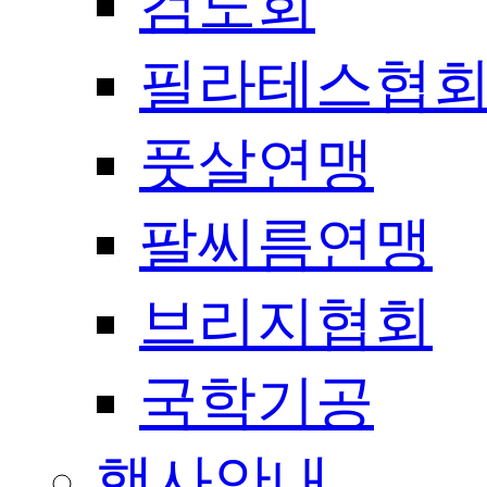
검도회
필라테스협
풋살연맹
팔씨름연맹
브리지협회
국학기공
행사안내