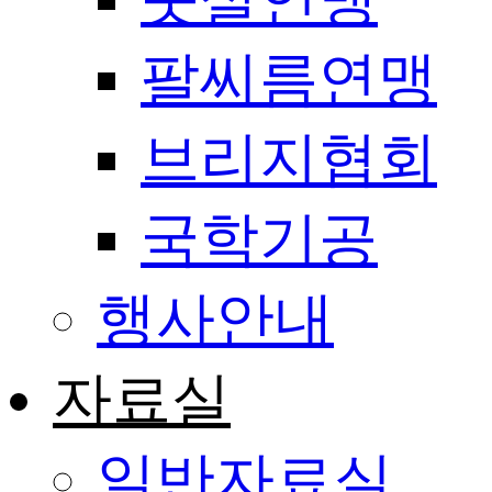
팔씨름연맹
브리지협회
국학기공
행사안내
자료실
일반자료실