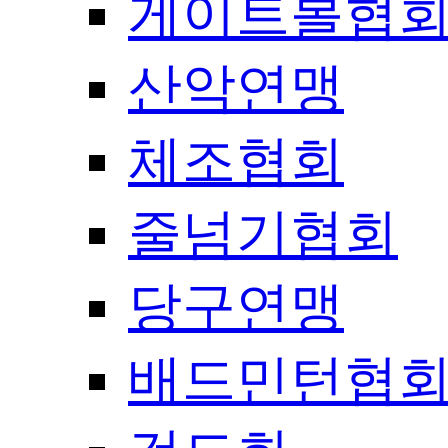
게이트볼협
산악연맹
체조협회
줄넘기협회
당구연맹
배드민턴협