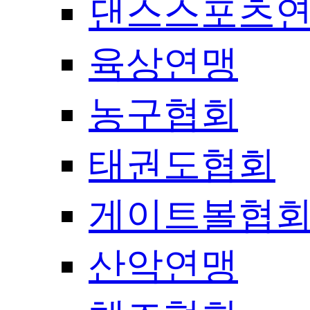
댄스스포츠
육상연맹
농구협회
태권도협회
게이트볼협
산악연맹