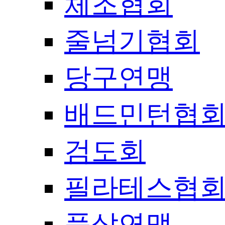
체조협회
줄넘기협회
당구연맹
배드민턴협
검도회
필라테스협
풋살연맹