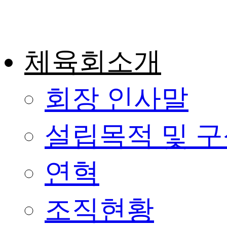
콘
텐
츠
로
건
체육회소개
너
뛰
기
회장 인사말
설립목적 및 
연혁
조직현황