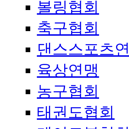
볼링협회
축구협회
댄스스포츠
육상연맹
농구협회
태권도협회